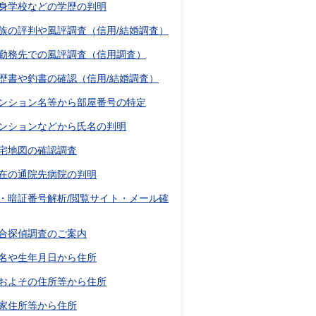
身学校などの学歴の判明
族の評判や風評調査（信用/結婚調査）
勤務先での風評調査（信用調査）
歴書や釣書の確認（信用/結婚調査）
ンション名等から部屋番号の特定
ンションなどから氏名の判明
宅地図の確認調査
在の通院先病院の判明
D・暗証番号解析/閲覧サイト・メール確
合探偵調査のご案内
名や生年月日から住所
およその住所等から住所
家住所等から住所