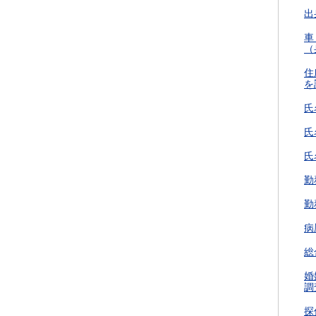
出
車
（
住
を
氏
氏
氏
勤
勤
病
総
婚
調
探