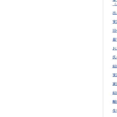
（
出
実
旧
最
お
氏
結
実
家
結
離
生