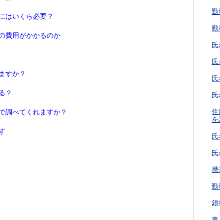
勤
にはいくら必要？
勤
の費用がかかるのか
氏
氏
ますか？
氏
る？
氏
住
で調べてくれますか？
を
す
氏
氏
携
勤
銀
車