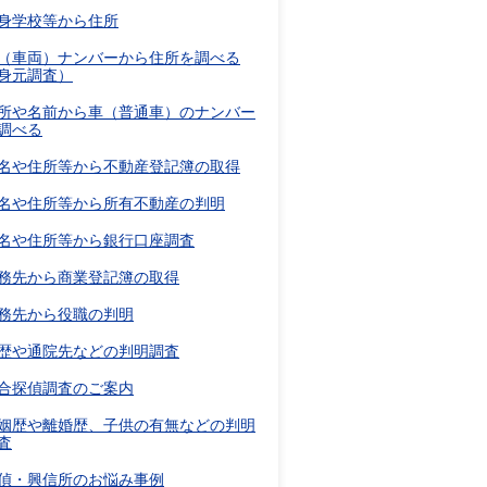
身学校等から住所
（車両）ナンバーから住所を調べる
身元調査）
所や名前から車（普通車）のナンバー
調べる
名や住所等から不動産登記簿の取得
名や住所等から所有不動産の判明
名や住所等から銀行口座調査
務先から商業登記簿の取得
務先から役職の判明
歴や通院先などの判明調査
合探偵調査のご案内
姻歴や離婚歴、子供の有無などの判明
査
偵・興信所のお悩み事例