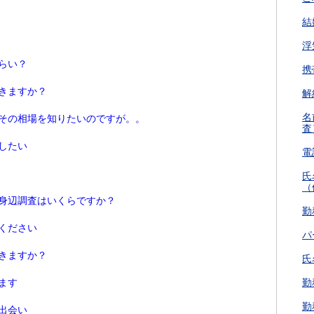
結
浮
らい？
携
きますか？
解
名
その相場を知りたいのですが。。
査
したい
電
氏
（
身辺調査はいくらですか？
勤
ください
パ
きますか？
氏
ます
勤
勤
出会い