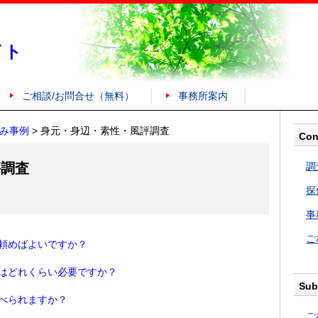
イト
ご相談/お問合せ（無料）
事務所案内
み事例
>
身元・身辺・素性・風評調査
Con
評調査
調
探
事
ご
頼めばよいですか？
はどれくらい必要ですか？
Sub
べられますか？
ご