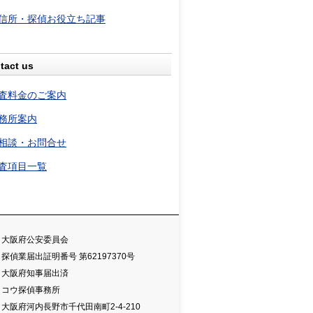
信所・探偵お役立ち記事
tact us
査料金のご案内
務所案内
相談・お問合せ
査項目一覧
大阪府公安委員会
探偵業届出証明番号 第62197370号
大阪府知事届出済
コウ探偵事務所
大阪府河内長野市千代田南町2-4-210