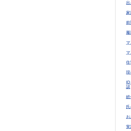
出
家
前
履
マ
マ
住
現
I
認
総
氏
お
実