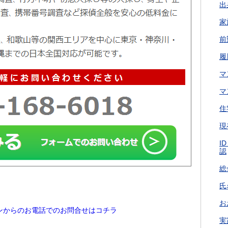
出
家
前
履
マ
マ
住
現
I
認
総
氏
お
ンからのお電話でのお問合せはコチラ
実