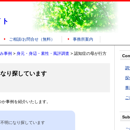
イト
ご相談/お問合せ（無料）
事務所案内
み事例
>
身元・身辺・素性・風評調査
>
認知症の母が行方
Con
調
になり探しています
探
事
ご
つか事例を紹介いたします。
Sub
方不明になり探しています
ご