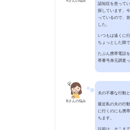
Aさんの悩み
認知症を患って
探しています。
っているので、
した。
いつもは遠くに
ちょっとした隙
たぶん携帯電話
帯番号身元調査
夫の不審な行動
Bさんの悩み
最近私の夫の行
に行くのにも携
ちます。
以前は、そこま