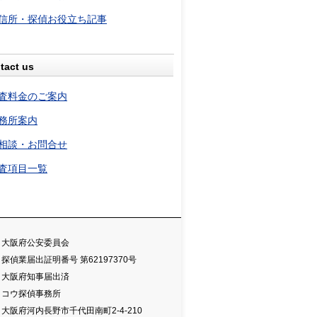
信所・探偵お役立ち記事
tact us
査料金のご案内
務所案内
相談・お問合せ
査項目一覧
大阪府公安委員会
探偵業届出証明番号 第62197370号
大阪府知事届出済
コウ探偵事務所
大阪府河内長野市千代田南町2-4-210