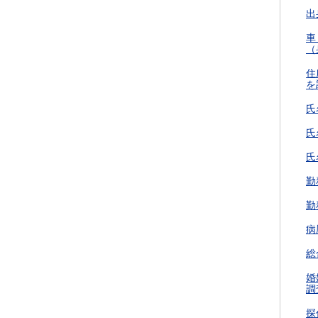
出
車
（
住
を
氏
氏
氏
勤
勤
病
総
婚
調
探