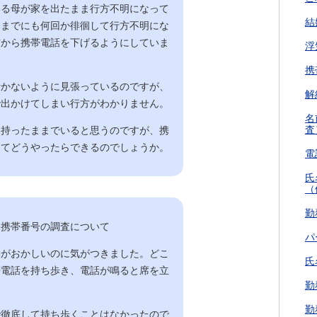
いる母が家を出たまま行方不明になって
結
今までにも何回か徘徊して行方不明にな
首から携帯電話を下げるようにしていま
浮
携
行かないように見張っているのですが、
解
で出かけてしまい行方がわかりません。
名
査
を持ったままでいると思うのですが、携
ってどうやったらできるのでしょうか。
電
氏
（
勤
と携帯番号の調査について
パ
動がおかしいのに気がつきました。どこ
氏
帯電話を持ち歩き、電話が鳴ると席を立
勤
勤
で徹底して持ち歩くことはなかったので