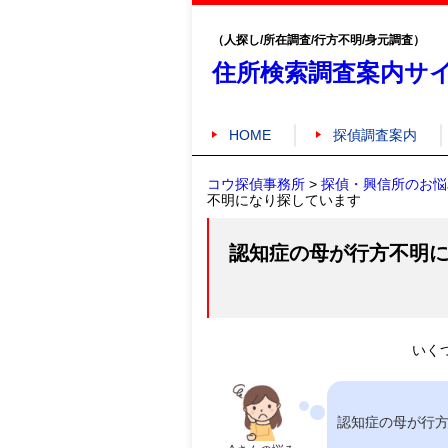
（人探し/所在調査/行方不明/身元調査）
住所検索調査案内サ
HOME
探偵調査案内
コウ探偵事務所
>
探偵・興信所のお悩
不明になり探しています
認知症の母が行方不明
いく
認知症の母が行