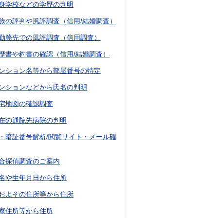
身学校などの学歴の判明
族の評判や風評調査（信用/結婚調査）
勤務先での風評調査（信用調査）
歴書や釣書の確認（信用/結婚調査）
ンション名等から部屋番号の特定
ンションなどから氏名の判明
宅地図の確認調査
在の通院先病院の判明
D・暗証番号解析/閲覧サイト・メール確
合探偵調査のご案内
名や生年月日から住所
およその住所等から住所
家住所等から住所