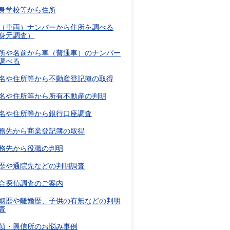
身学校等から住所
（車両）ナンバーから住所を調べる
身元調査）
所や名前から車（普通車）のナンバー
調べる
名や住所等から不動産登記簿の取得
名や住所等から所有不動産の判明
名や住所等から銀行口座調査
務先から商業登記簿の取得
務先から役職の判明
歴や通院先などの判明調査
合探偵調査のご案内
姻歴や離婚歴、子供の有無などの判明
査
偵・興信所のお悩み事例