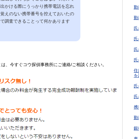
が出かける際にうっかり携帯電話を忘れ
勤
見覚えのない携帯番号を控えておいたの
勤
号で調査できることって何かあります
氏
氏
氏
氏
とは、今すぐコウ探偵事務所にご連絡/ご相談ください。
住
を
氏
氏
携
勤
銀
車