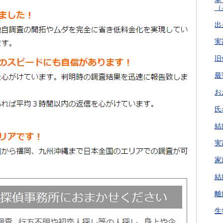
（
出
実
旧
最
お
氏
結
実
家
結
離
生