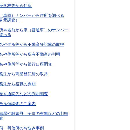
身学校等から住所
（車両）ナンバーから住所を調べる
身元調査）
所や名前から車（普通車）のナンバー
調べる
名や住所等から不動産登記簿の取得
名や住所等から所有不動産の判明
名や住所等から銀行口座調査
務先から商業登記簿の取得
務先から役職の判明
歴や通院先などの判明調査
合探偵調査のご案内
姻歴や離婚歴、子供の有無などの判明
査
偵・興信所のお悩み事例