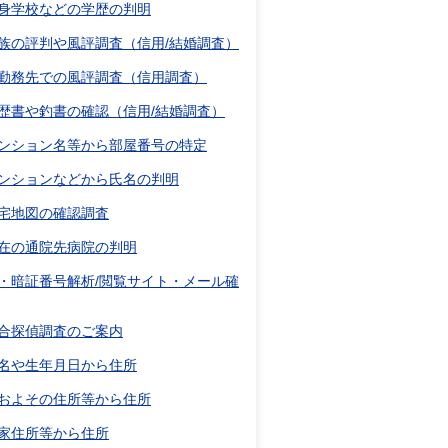
身学校などの学歴の判明
族の評判や風評調査（信用/結婚調査）
勤務先での風評調査（信用調査）
歴書や釣書の確認（信用/結婚調査）
ンション名等から部屋番号の特定
ンションなどから氏名の判明
宅地図の確認調査
在の通院先病院の判明
D・暗証番号解析/閲覧サイト・メール確
合探偵調査のご案内
名や生年月日から住所
およその住所等から住所
家住所等から住所