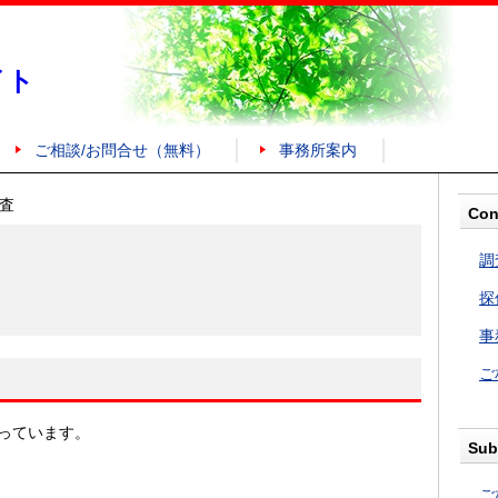
イト
ご相談/お問合せ（無料）
事務所案内
査
Con
調
探
事
ご
っています。
Sub
ご