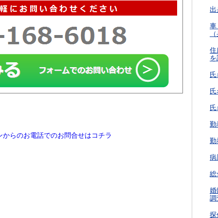
出
車
（
住
を
氏
氏
氏
勤
ンからのお電話でのお問合せはコチラ
勤
病
総
婚
調
探