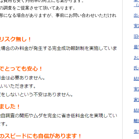
ば費用も安く判明率の向上にも繋がります。
（
の調査をご提案させて頂いてあります。
形になる場合がありますが、事前にお問い合わせいただけれ
出
実
旧
最
お
氏
結
実
家
結
離
生