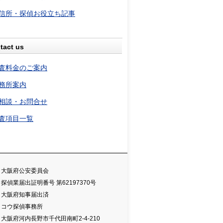
信所・探偵お役立ち記事
tact us
査料金のご案内
務所案内
相談・お問合せ
査項目一覧
大阪府公安委員会
探偵業届出証明番号 第62197370号
大阪府知事届出済
コウ探偵事務所
大阪府河内長野市千代田南町2-4-210