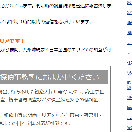
出
家
前
履
マ
マ
住
現
I
認
総
氏
お
実