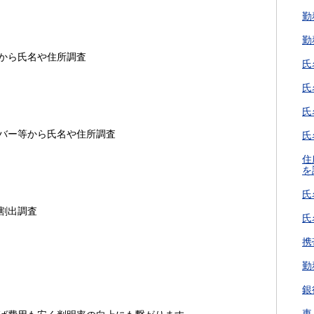
勤
勤
から氏名や住所調査
氏
氏
氏
バー等から氏名や住所調査
氏
住
を
氏
割出調査
氏
携
勤
銀
車