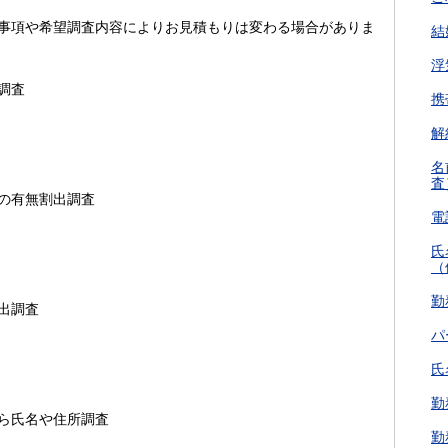
事項や希望調査内容によりお見積もりは変わる場合がありま
結
浮
調査
携
解
名
査
の有無割出調査
電
氏
（
勤
出調査
パ
氏
勤
ら氏名や住所調査
勤