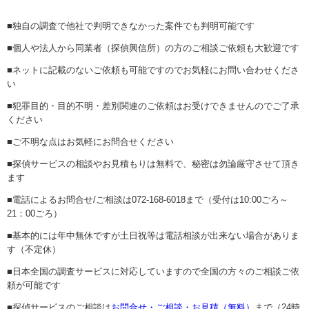
■独自の調査で他社で判明できなかった案件でも判明可能です
■個人や法人から同業者（探偵興信所）の方のご相談ご依頼も大歓迎です
■ネットに記載のないご依頼も可能ですのでお気軽にお問い合わせくださ
い
■犯罪目的・目的不明・差別関連のご依頼はお受けできませんのでご了承
ください
■ご不明な点はお気軽にお問合せください
■探偵サービスの相談やお見積もりは無料で、秘密は勿論厳守させて頂き
ます
■電話によるお問合せ/ご相談は072-168-6018まで（受付は10:00ごろ～
21：00ごろ）
■基本的には年中無休ですが土日祝等は電話相談が出来ない場合がありま
す（不定休）
■日本全国の調査サービスに対応していますので全国の方々のご相談ご依
頼が可能です
■探偵サービスのご相談は
お問合せ・ご相談・お見積（無料）
まで（24時