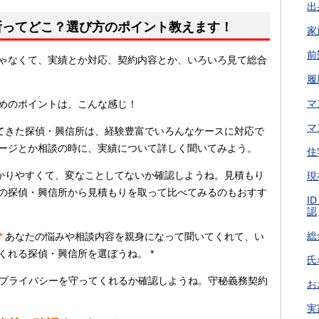
出
所ってどこ？選び方のポイント教えます！
家
前
ゃなくて、実績とか対応、契約内容とか、いろいろ見て総合
履
マ
めのポイントは、こんな感じ！
マ
てきた探偵・興信所は、経験豊富でいろんなケースに対応で
ージとか相談の時に、実績について詳しく聞いてみよう。
住
かりやすくて、変なことしてないか確認しようね。見積もり
現
の探偵・興信所から見積もりを取って比べてみるのもおすす
I
認
総
*
あなたの悩みや相談内容を親身になって聞いてくれて、い
くれる探偵・興信所を選ぼうね。 *
氏
プライバシーを守ってくれるか確認しようね。守秘義務契約
お
実