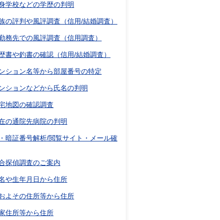
身学校などの学歴の判明
族の評判や風評調査（信用/結婚調査）
勤務先での風評調査（信用調査）
歴書や釣書の確認（信用/結婚調査）
ンション名等から部屋番号の特定
ンションなどから氏名の判明
宅地図の確認調査
在の通院先病院の判明
D・暗証番号解析/閲覧サイト・メール確
合探偵調査のご案内
名や生年月日から住所
およその住所等から住所
家住所等から住所