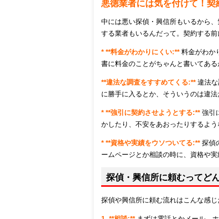
悪徳業者には気を付けて！契
中には悪い探偵・興信所もいるから、
する業者もいるんだって。契約する前
* **料金がわかりにくい:**
料金がわか
書に料金のことがちゃんと書いてあるか
**違法な調査をすすめてくる:**
違法な
に勝手に入るとか、そういうのは違法
* **強引に契約させようとする:**
強引
かしたり、不安をあおったりするよう
* **資格や実績をウソついてる:**
探偵
ームページとか相談の時に、資格や実
探偵・興信所に頼むってど
探偵や興信所に頼む流れはこんな感じ
1. **相談:**
まずは電話とかメール、ホ