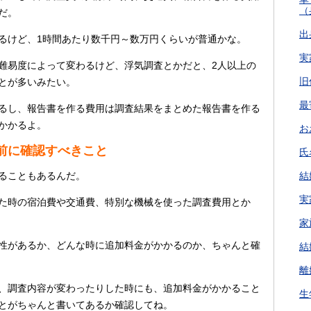
（
だ。
出
るけど、1時間あたり数千円～数万円くらいが普通かな。
実
難易度によって変わるけど、浮気調査とかだと、2人以上の
旧
とが多いみたい。
最
るし、報告書を作る費用は調査結果をまとめた報告書を作る
かかるよ。
お
前に確認すべきこと
氏
ることもあるんだ。
結
実
た時の宿泊費や交通費、特別な機械を使った調査費用とか
家
性があるか、どんな時に追加料金がかかるのか、ちゃんと確
結
離
、調査内容が変わったりした時にも、追加料金がかかること
生
とがちゃんと書いてあるか確認してね。