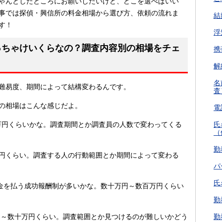
ゃんとしたところにお願いしたいけど、どこを選べばいい
事では探偵・興信所の料金相場から選び方、依頼の流れま
結
す！
浮
っちゃけいくらなの？調査内容別の相場をチェ
携
解
名
難易度、期間によって結構変わるんです。
査
の相場はこんな感じだよ。
電
万円くらいかな。調査期間とか調査員の人数で変わってくる
氏
（
勤
0万円くらい。調査する人の行動範囲とか期間によって変わる
パ
氏
金を払う成功報酬制が多いかな。数十万円～数百万円くらい
勤
円～数十万円くらい。調査範囲とか見つけるのが難しいかどう
勤