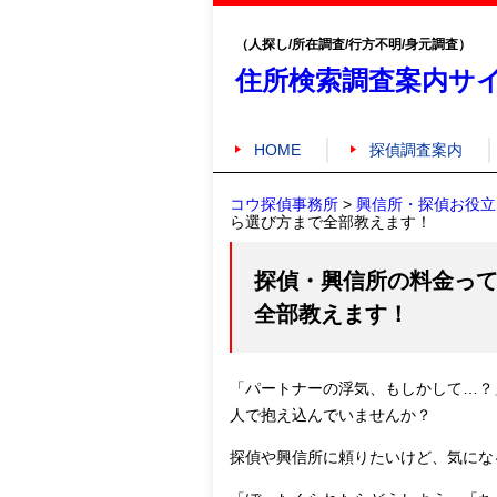
（人探し/所在調査/行方不明/身元調査）
住所検索調査案内サ
HOME
探偵調査案内
コウ探偵事務所
>
興信所・探偵お役立
ら選び方まで全部教えます！
探偵・興信所の料金っ
全部教えます！
「パートナーの浮気、もしかして…？
人で抱え込んでいませんか？
探偵や興信所に頼りたいけど、気にな