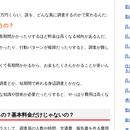
勤
十万円くらい。誰を、どんな風に調査するのかで変わるんだ。
勤
うの？
氏
長期間かかったりするほど料金は高くなる傾向があるんだ。
氏
氏
かったり、行動パターンが複雑だったりすると、調査が難し
氏
くて長期間かかるから、お金もたくさんかかることが多いん
住
を
氏
調査とか、短期間で終わる身辺調査とかかな。
氏
な知識や技術が必要だったりすると、やっぱり費用は高くな
携
勤
るの？基本料金だけじゃないの？
銀
ラスして、調査員の人数や時間、交通費、報告書を作る費用
車