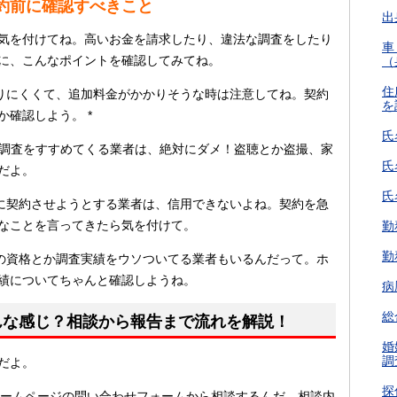
約前に確認すべきこと
出
気を付けてね。高いお金を請求したり、違法な調査をしたり
車
に、こんなポイントを確認してみてね。
（
住
りにくくて、追加料金がかかりそうな時は注意してね。契約
を
確認しよう。 *
氏
調査をすすめてくる業者は、絶対にダメ！盗聴とか盗撮、家
氏
だよ。
氏
に契約させようとする業者は、信用できないよね。契約を急
なことを言ってきたら気を付けて。
勤
勤
の資格とか調査実績をウソついてる業者もいるんだって。ホ
績についてちゃんと確認しようね。
病
総
んな感じ？相談から報告まで流れを解説！
婚
調
だよ。
探
ームページの問い合わせフォームから相談するんだ。相談内