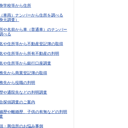
身学校等から住所
（車両）ナンバーから住所を調べる
身元調査）
所や名前から車（普通車）のナンバー
調べる
名や住所等から不動産登記簿の取得
名や住所等から所有不動産の判明
名や住所等から銀行口座調査
務先から商業登記簿の取得
務先から役職の判明
歴や通院先などの判明調査
合探偵調査のご案内
姻歴や離婚歴、子供の有無などの判明
査
偵・興信所のお悩み事例