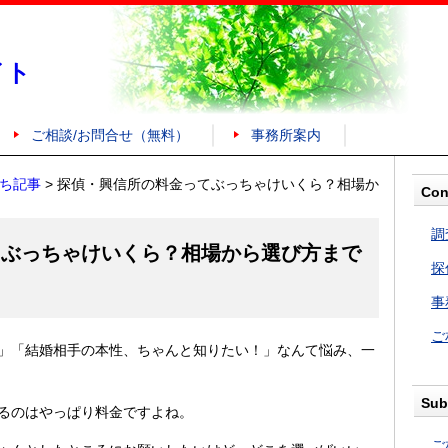
イト
ご相談/お問合せ（無料）
事務所案内
ち記事
>
探偵・興信所の料金ってぶっちゃけいくら？相場か
Con
調
てぶっちゃけいくら？相場から選び方まで
探
事
ご
」「結婚相手の本性、ちゃんと知りたい！」なんて悩み、一
Sub
るのはやっぱり料金ですよね。
ご