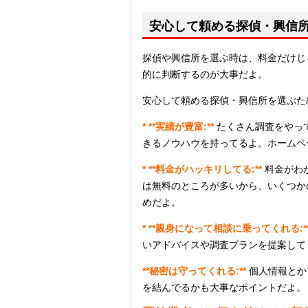
安心して頼める探偵・興信
探偵や興信所を選ぶ時は、料金だけじ
的に判断するのが大事だよ。
安心して頼める探偵・興信所を選ぶた
* **実績が豊富:**
たくさん調査をやっ
きるノウハウを持ってるよ。ホームペ
* **料金がハッキリしてる:**
料金がわ
は無料のところが多いから、いくつか
めだよ。
* **親身になって相談に乗ってくれる:*
いアドバイスや調査プランを提案して
**秘密は守ってくれる:**
個人情報とか
を結んでるかも大事なポイントだよ。