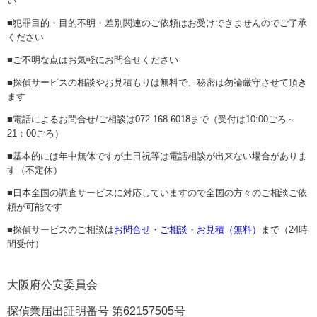
い
■犯罪目的・目的不明・差別関連のご依頼はお受けできませんのでご了承
ください
■ご不明な点はお気軽にお問合せください
■探偵サービスの相談やお見積もりは無料で、秘密は勿論厳守させて頂き
ます
■電話によるお問合せ/ご相談は072-168-6018まで（受付は10:00ごろ～
21：00ごろ）
■基本的には年中無休ですが土日祝等は電話相談が出来ない場合がありま
す（不定休）
■日本全国の調査サービスに対応していますので全国の方々のご相談ご依
頼が可能です
■探偵サービスのご相談は
お問合せ・ご相談・お見積（無料）
まで（24時
間受付）
大阪府公安委員会
探偵業届出証明番号 第62157505号