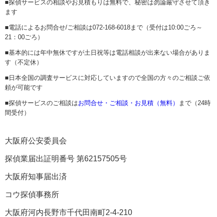
■探偵サービスの相談やお見積もりは無料で、秘密は勿論厳守させて頂き
ます
■電話によるお問合せ/ご相談は072-168-6018まで（受付は10:00ごろ～
21：00ごろ）
■基本的には年中無休ですが土日祝等は電話相談が出来ない場合がありま
す（不定休）
■日本全国の調査サービスに対応していますので全国の方々のご相談ご依
頼が可能です
■探偵サービスのご相談は
お問合せ・ご相談・お見積（無料）
まで（24時
間受付）
大阪府公安委員会
探偵業届出証明番号 第62157505号
大阪府知事届出済
コウ探偵事務所
大阪府河内長野市千代田南町2-4-210