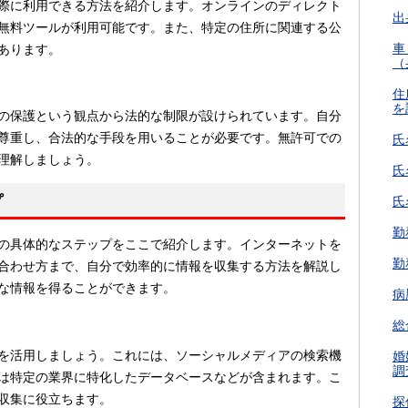
際に利用できる方法を紹介します。オンラインのディレクト
出
無料ツールが利用可能です。また、特定の住所に関連する公
車
あります。
（
住
を
の保護という観点から法的な制限が設けられています。自分
尊重し、合法的な手段を用いることが必要です。無許可での
氏
理解しましょう。
氏
プ
氏
勤
の具体的なステップをここで紹介します。インターネットを
勤
合わせ方まで、自分で効率的に情報を収集する方法を解説し
な情報を得ることができます。
病
総
を活用しましょう。これには、ソーシャルメディアの検索機
婚
調
は特定の業界に特化したデータベースなどが含まれます。こ
収集に役立ちます。
探