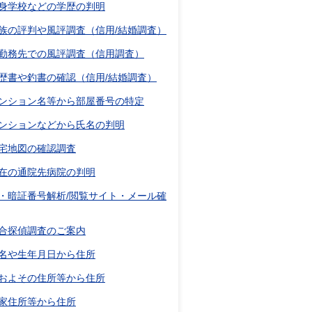
身学校などの学歴の判明
族の評判や風評調査（信用/結婚調査）
勤務先での風評調査（信用調査）
歴書や釣書の確認（信用/結婚調査）
ンション名等から部屋番号の特定
ンションなどから氏名の判明
宅地図の確認調査
在の通院先病院の判明
D・暗証番号解析/閲覧サイト・メール確
合探偵調査のご案内
名や生年月日から住所
およその住所等から住所
家住所等から住所