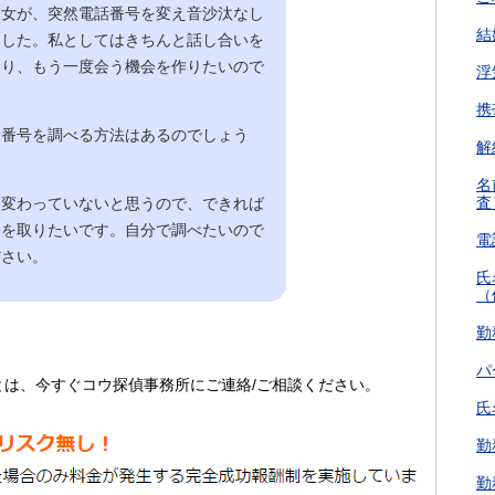
彼女が、突然電話番号を変え音沙汰なし
結
ました。私としてはきちんと話し合いを
おり、もう一度会う機会を作りたいので
浮
携
話番号を調べる方法はあるのでしょう
解
名
査
は変わっていないと思うので、できれば
絡を取りたいです。自分で調べたいので
電
ださい。
氏
（
勤
パ
とは、今すぐコウ探偵事務所にご連絡/ご相談ください。
氏
勤
勤