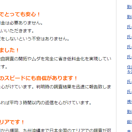
勤
勤
氏
氏
氏
氏
住
を
氏
氏
携
勤
銀
車