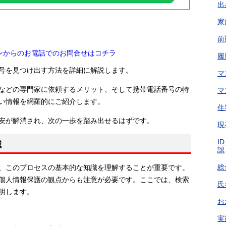
出
家
前
ンからのお電話でのお問合せはコチラ
履
号を見つけ出す方法を詳細に解説します。
マ
などの専門家に依頼するメリット、そして携帯電話番号の特
マ
い情報を網羅的にご紹介します。
住
安が解消され、次の一歩を踏み出せるはずです。
現
I
識
認
総
、このプロセスの基本的な知識を理解することが重要です。
個人情報保護の観点からも注意が必要です。ここでは、検索
氏
明します。
お
実