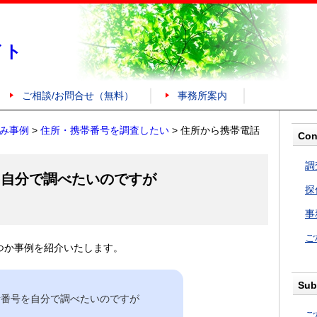
イト
ご相談/お問合せ（無料）
事務所案内
み事例
>
住所・携帯番号を調査したい
>
住所から携帯電話
Con
調
を自分で調べたいのですが
探
事
ご
つか事例を紹介いたします。
Sub
話番号を自分で調べたいのですが
ご