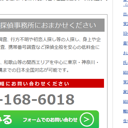
（
出
実
旧
最
お
氏
結
実
家
結
離
生