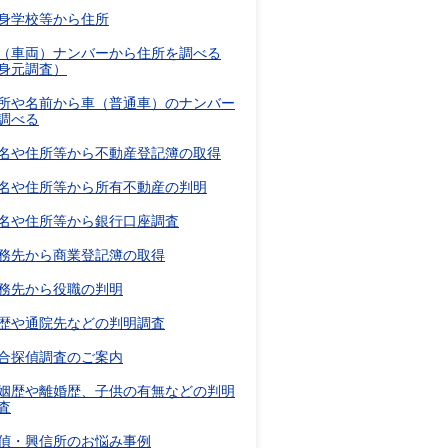
身学校等から住所
（車両）ナンバーから住所を調べる
身元調査）
所や名前から車（普通車）のナンバー
調べる
名や住所等から不動産登記簿の取得
名や住所等から所有不動産の判明
名や住所等から銀行口座調査
務先から商業登記簿の取得
務先から役職の判明
歴や通院先などの判明調査
合探偵調査のご案内
姻歴や離婚歴、子供の有無などの判明
査
偵・興信所のお悩み事例